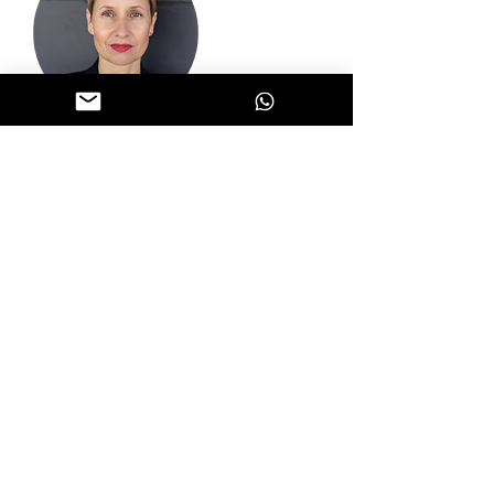
GOOGLE ★★★★★
Katharina Volk | Business
Coach | TALK OUT LOUD
Sibel hat mich bei der Erstellung
meiner Website TaLK OUT LOUD
unterstützt. Und es war super! Sibel
arbeitet effizient, intelligent und
kundenorientiert. Ihre empathische
und strukturierte
Herangehensweise hat Licht ins
Dunkel und Ordnung ins Chaos
gebracht. Die Zusammenarbeit hat
Spaß gemacht und war zu 100%
zielorientiert. Ich habe Sibel als sehr
vertrauensvoll empfunden. Eine