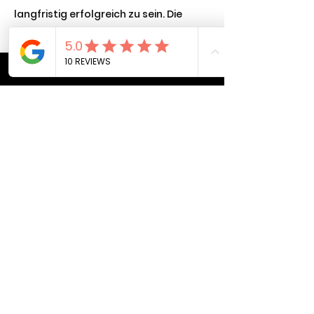
langfristig erfolgreich zu sein. Die
Academy gibt dir das nötige Wissen
und die Tools, um auch in
herausfordernden Zeiten die richtige
Einstellung zu bewahren.
Zeitersparnis dank keiner Gruppen,
keine Dauer-Calls, kein Info-
Overload!
Wer ständig auf Antworten in
Gruppen wartet, bleibt im
Angestellten-Modus. In dieser
Akademie lernst du direkt zu handeln
und Verantwortung zu übernehmen.
Nur du, dein Prozess – und zwei