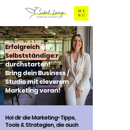
ME
NU
Erfolgreich
als
Selbstständige:r
durchstarten!
Bring dein Business /
Studio mit cleverem
Marketing voran!
Hol dir die Marketing-Tipps,
Tools & Strategien, die auch